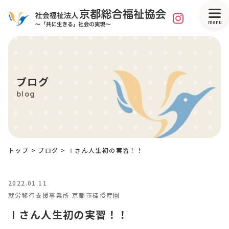
menu
ブログ
blog
トップ
>
ブログ
>
Ⅰさん人生初の実習！！
2022.01.11
就労移行支援事業所 京都市桂授産園
Ⅰさん人生初の実習！！