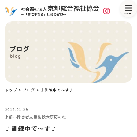
menu
ブログ
blog
トップ
>
ブログ
>
♪訓練中で～す♪
2016.01.29
京都市障害者支援施設大原野の杜
♪訓練中で～す♪