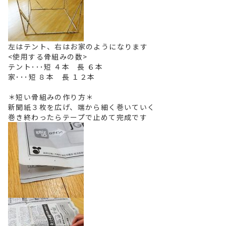
左はテント、右はお家のようになります
<使用する骨組みの数>
テント･･･短 ４本 長 ６本
家･･･短 ８本 長 １２本
＊短い骨組みの作り方＊
新聞紙３枚を広げ、端から細く巻いていく
巻き終わったらテープで止めて完成です