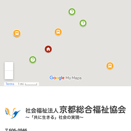
〒606-0846