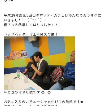
平成28年度第6回目のホリディカフェはみんなでカラオケに
いきました＼（＾▽＾）／
皆さま大熱唱してはりました！！！
トップバッターは上木彩矢の曲♪
今どきのはやり歌です 😳 😳
お気に入りのカチューシャを付けての熱唱です★