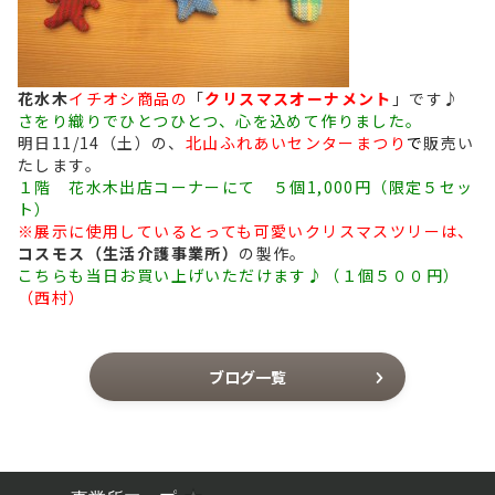
花水木
イチオシ商品の
「
クリスマスオーナメント
」です♪
さをり織りでひとつひとつ、心を込めて作りました。
明日11/14（土）の、
北山ふれあいセンターまつり
で
販売い
たします。
１階 花水木出店コーナーにて ５個1,000円（限定５セッ
ト）
※展示に使用しているとっても可愛いクリスマスツリーは、
コスモス（生活介護事業所）
の製作。
こちらも当日お買い上げいただけます♪（１個５００円）
（西村）
ブログ一覧