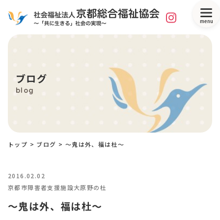
menu
ブログ
blog
トップ
>
ブログ
>
～鬼は外、福は杜～
2016.02.02
京都市障害者支援施設大原野の杜
～鬼は外、福は杜～