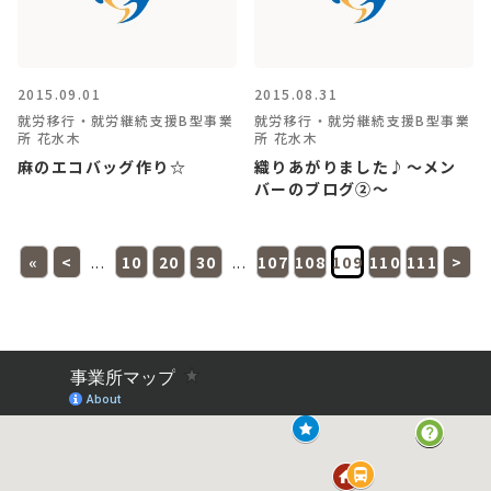
2015.09.01
2015.08.31
就労移行・就労継続支援B型事業
就労移行・就労継続支援B型事業
所 花水木
所 花水木
麻のエコバッグ作り☆
織りあがりました♪～メン
バーのブログ②～
«
<
...
10
20
30
...
107
108
109
110
111
>