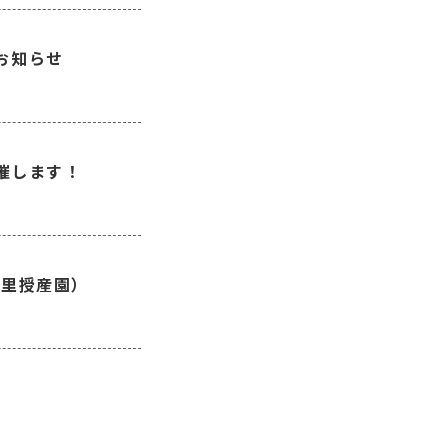
お知らせ
催します！
の里授産園）