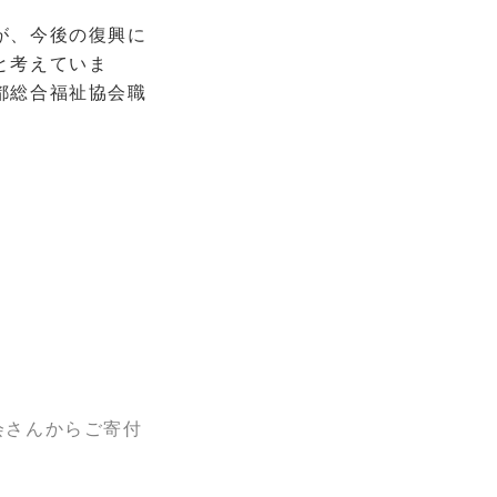
。
復興に
と考えていま
協会職
会さんからご寄付