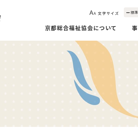
A
標準
A
文字サイズ
京都総合福祉協会について
事
２