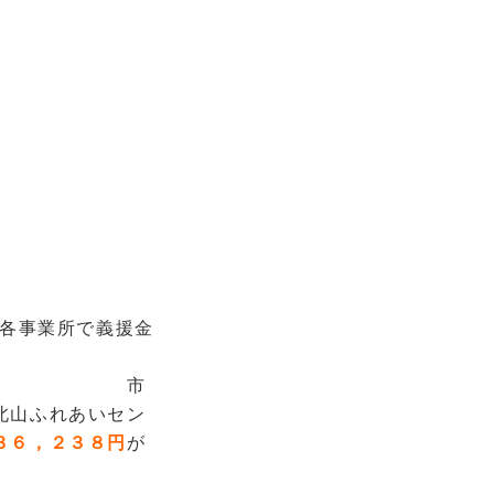
の各事業所で義援金
市
北山ふれあいセン
３６，２３８円
が