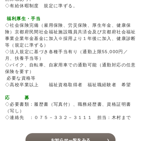
◇有給休暇制度 規定に準ずる。
福利厚生・手当
◇社会保険完備（雇用保険、労災保険、厚生年金、健康保
険）京都府民間社会福祉施設職員共済会及び京都府社会福祉
事業企業年金基金に加入※採用より１年後に加入、健康診断
等（規定に準ずる）
◇法人規定に基づき各種手当有り（通勤上限55,000円／
月、扶養手当等）
◇バイク、自転車、自家用車での通勤可能（通勤対応の任意
保険を要す）
必要な資格等
◇高校卒業以上 福祉資格取得者 福祉職経験者 希望
応 募
◇必要書類：履歴書（写真付）、職務経歴書、資格証明書
（写し）
◇連絡先 ：０７５－３３２－３１１１ 担当：木村まで
お知らせ一覧をみる