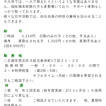
※入浴では、一人で抱えたりというような支援はありませ
ん。福祉職未経験の方も多数働いており、サポート体制もし
っかり取っております。
様々な日中活動では、自分自身の特技や趣味を活かせること
もできます。
給 与
◇時給 1,210円 日勤のみの方（その他、手当あり）
備考 夜勤をされる方 1,310円（その他、夜勤手当あり
1回8,000円）
勤 務 地
◇京都市西京区大枝北沓掛町1丁目２１－２０
勤 務 時 間 一例 ７：００ ～ ２０：００ の間で
２～８時間程度 （週2回～5回）
※フルタイム（月給）の勤務を希望される
方もご相談下さい。
待 遇
◇賞 与 年２回支給（前年度実績：計1.1ヶ月分 ）※採用
日により異なる。
◇休 日 ご相談させていただきます。 他、夏期特
別休暇あり。